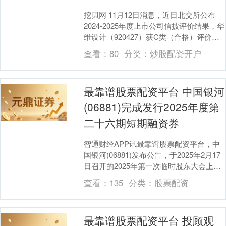
挖贝网 11月12日消息，近日北交所公布
2024-2025年度上市公司信披评价结果，华
维设计（920427）获C类（合格）评价。
据介绍，北交所本次信披评价中，....
深证成指
14110.12
-34.08
-0.24%
查看：
80
分类：
炒股配资开户
最靠谱股票配资平台 中国银河
(06881)完成发行2025年度第
二十六期短期融资券
智通财经APP讯最靠谱股票配资平台，中
国银河(06881)发布公告，于2025年2月17
沪深300
4651.31
-6.85
-0.15%
日召开的2025年第一次临时股东大会上，
本公司通过了股东大会对本公司董事....
查看：
135
分类：
股票配资
最靠谱股票配资平台 投顾观