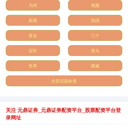
为何
视频
新规
我国
黄金
三个
沪深300
4651.31
-6.85
-0.15%
冠军
黑马
世界
挪威
全部话题标签
北证50
1122.88
+3.42
+0.30%
关注 元鼎证券_元鼎证券配资平台_股票配资平台登
录网址