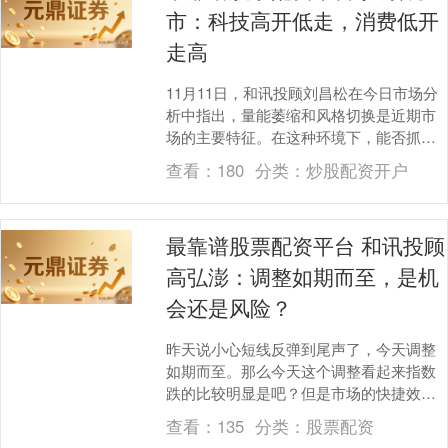
市：科技高开低走，消费低开
走高
北证50
1122.88
+3.42
+0.30%
11月11日，和讯投顾刘昌松在今日市场分
析中指出，量能萎缩和风格切换是近期市
场的主要特征。在这种环境下，能否抓住
龙头股并实现盈利，与指数的涨跌关系不
查看：
180
分类：
炒股配资开户
大。 尤其是....
最靠谱股票配资平台 和讯投顾
高弘澎：调整如期而至，是机
创业板指
3515.56
-19.58
-0.55%
会还是风险？
昨天说小心短线反弹到尾声了，今天调整
如期而至。那么今天这个调整看起来指数
跌的比较明显是吧？但是市场的快捷效应
并不是很大。和讯投顾高弘澎表示，我们
查看：
135
分类：
股票配资
看到从涨停比例来....