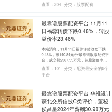
0.39%。沪深两市成交额不足2万亿，较....
查看：
204
分类：
股票配资
最靠谱股票配资平台 11月11
日福蓉转债下跌0.48%，转股
溢价率23.46%
本站消息，11月11日福蓉转债收盘下跌
0.48%，报140.84元/张最靠谱股票配资平
台，成交额2387.55万元，转股溢价率
23.46%。 资料显示，福蓉转债....
查看：
101
分类：
配资最安全的5个
平台
上证综指
3900.35
+21.92
+0.57%
最靠谱股票配资平台 华维设计
获北交所信披C类评价，董秘
侯昌星2024年薪酬30.98万元