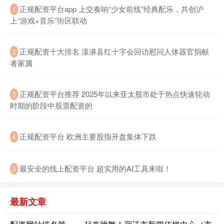
正规配资平台app 上交奏响“少女前线”经典配乐，共创沪
1
上“游戏+音乐”街区联动
正规配资十大排名 漾濞县红十字会回访慰问人体器官捐献
国债指数
2
229.59
-0.00
0.00%
者家属
正规配资平台推荐 2025年以来亚太股市处于热点快速轮动
3
时期的阶段中股票配资的
正规配资平台 欧洲主要股指开盘集体下跌
4
期指IC0
7730.00
-1.00
-0.01%
最安全的线上配资平台 超实用的AI工具来啦！
5
最新文章