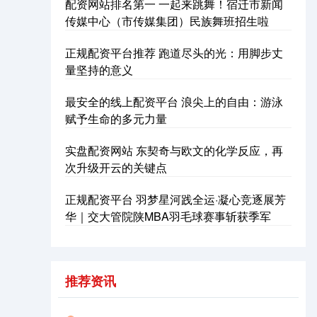
配资网站排名第一 一起来跳舞！宿迁市新闻
传媒中心（市传媒集团）民族舞班招生啦
正规配资平台推荐 跑道尽头的光：用脚步丈
量坚持的意义
最安全的线上配资平台 浪尖上的自由：游泳
赋予生命的多元力量
沪深300
4694.44
+43.13
+0.93%
实盘配资网站 东契奇与欧文的化学反应，再
次升级开云的关键点
正规配资平台 羽梦星河践全运·凝心竞逐展芳
华｜交大管院陕MBA羽毛球赛事斩获季军
推荐资讯
北证50
1134.24
+11.37
+1.01%