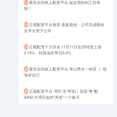
​最安全的线上配资平台 超实用的AI工具来
1
啦！
​正规配资平台推荐 泰嘉股份：公司完成吸收
2
合并全资子公司
创业板指
3563.12
+47.56
+1.35%
​正规配资十大排名 11月11日金23转债上涨
3
0.14%，转股溢价率123.4%
​最安全的线上配资平台 奇山秀水一杯茶 ｜ 现
4
场评论①
​正规配资平台 湾区“全”时刻丨花容“粤”貌
5
基金指数
7242.10
+12.30
+0.17%
&#32;大湾区如何“再造”一个春天