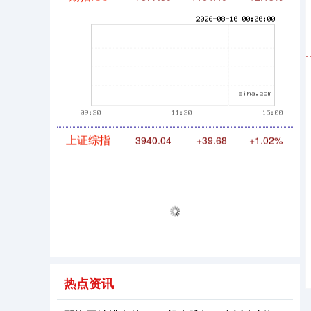
期指IC0
7877.80
+164.40
+2.13%
上证综指
3940.04
+39.68
+1.02%
热点资讯
深证成指
14311.01
+200.89
+1.42%