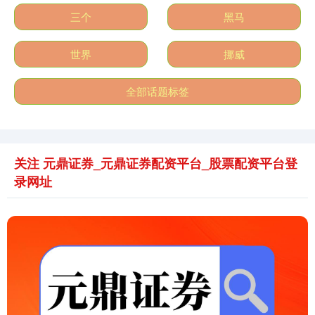
三个
黑马
世界
挪威
全部话题标签
关注 元鼎证券_元鼎证券配资平台_股票配资平台登
录网址