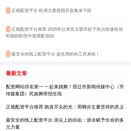
正规配资平台 欧洲主要股指开盘集体下跌
3
正规配资平台推荐 2025年以来亚太股市处于热点快速轮动
4
时期的阶段中股票配资的
最安全的线上配资平台 超实用的AI工具来啦！
5
最新文章
配资网站排名第一 一起来跳舞！宿迁市新闻传媒中心（市
传媒集团）民族舞班招生啦
正规配资平台推荐 跑道尽头的光：用脚步丈量坚持的意义
最安全的线上配资平台 浪尖上的自由：游泳赋予生命的多
元力量