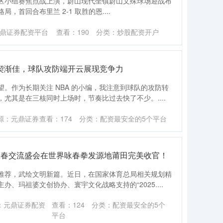
精英赛东区小组赛焦点战上演，蔚山现代坐镇蔚山文殊球场迎战布
首回合布里兰 2-1 取胜的恩....
鼎证券配资平台
查看：
190
分类：
炒股配资开户
默契渐佳，球队攻防端开云展现竞争力
。作为长期关注 NBA 的小编，我注意到球队的攻防转
尤其是在三核同时上场时，节奏比过去快了不少。....
源：元鼎证券
查看：
174
分类：
配资最安全的5个平台
际咏春交流盛会在世界咏春拳发源地莆田完美收官！
推荐，武绘文明新篇。近日，在国家体育总局相关规划精
、玛祖婆文创协办、寰宇文化战略支持的“2025....
：元鼎证券配资
查看：
124
分类：
配资最安全的5个
平台