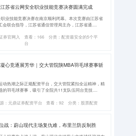
5年江苏省云网安全职业技能竞赛决赛圆满完成
网安全职业技能竞赛决赛在南京顺利闭幕。本次竞赛由江苏省
会联合指导，江苏省通信管理局主办，江苏省通....
证券官网入
查看：
166
分类：
配资最安全的5个平
台
·凝心竞逐展芳华｜交大管院陕MBA羽毛球赛事斩
运动热潮之际正规配资平台，交大管院紧扣全运精神，精
题的羽毛球赛事，吸引了全院共11支队伍同台竞技....
源：元鼎证券配资平台
查看：
92
分类：
股票配资
卡位战：蔚山现代主场复仇难，布里兰防反制胜