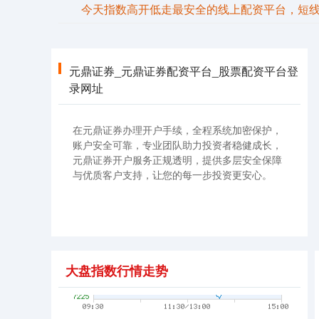
元鼎证券_元鼎证券配资平台_股票配资平台登
创业板指
3515.56
-19.58
-0.55%
录网址
在元鼎证券办理开户手续，全程系统加密保护，
账户安全可靠，专业团队助力投资者稳健成长，
元鼎证券开户服务正规透明，提供多层安全保障
与优质客户支持，让您的每一步投资更安心。
基金指数
7229.80
-1.63
-0.02%
大盘指数行情走势