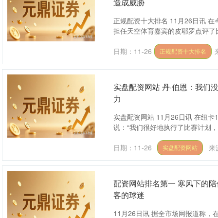
造成威胁
正规配资十大排名 11月26日讯 
担任天空体育嘉宾的皮耶罗点评了比赛
日期：11-26
正规配资十大排名
实盘配资网站 丹·伯恩：我们
力
实盘配资网站 11月26日讯 在纽卡
说：“我们很好地执行了比赛计划，但
日期：11-26
来
实盘配资网站
配资网站排名第一 寒风下的
客的球迷
11月26日讯 据全市场网报道称