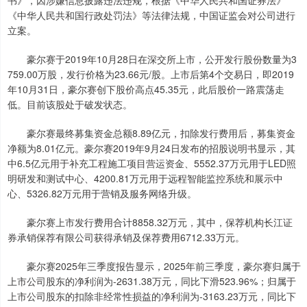
书》，因涉嫌信息披露违法违规，根据《中华人民共和国证券法》
《中华人民共和国行政处罚法》等法律法规，中国证监会对公司进行
立案。
豪尔赛于2019年10月28日在深交所上市，公开发行股份数量为3
759.00万股，发行价格为23.66元/股。上市后第4个交易日，即2019
年10月31日，豪尔赛创下股价高点45.35元，此后股价一路震荡走
低。目前该股处于破发状态。
豪尔赛最终募集资金总额8.89亿元，扣除发行费用后，募集资金
净额为8.01亿元。豪尔赛2019年9月24日发布的招股说明书显示，其
中6.5亿元用于补充工程施工项目营运资金、5552.37万元用于LED照
明研发和测试中心、4200.81万元用于远程智能监控系统和展示中
心、5326.82万元用于营销及服务网络升级。
豪尔赛上市发行费用合计8858.32万元，其中，保荐机构长江证
券承销保荐有限公司获得承销及保荐费用6712.33万元。
豪尔赛2025年三季度报告显示，2025年前三季度，豪尔赛归属于
上市公司股东的净利润为-2631.38万元，同比下滑523.96%；归属于
上市公司股东的扣除非经常性损益的净利润为-3163.23万元，同比下
上证综指
3940.04
+39.68
+1.02%