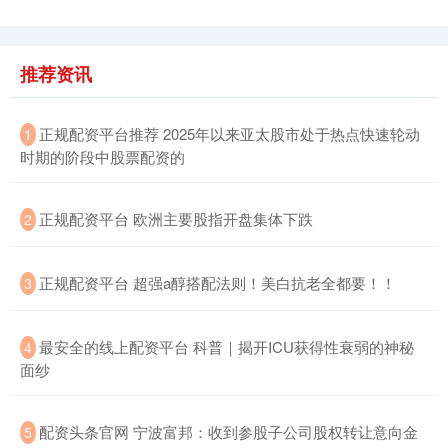
深证成指
14311.01
+200.89
+1.42%
推荐资讯
​正规配资平台推荐 2025年以来亚太股市处于热点快速轮动
1
时期的阶段中股票配资的
​正规配资平台 欧洲主要股指开盘集体下跌
2
沪深300
4694.44
+43.13
+0.93%
​正规配资平台 超强a醇搭配法则！美白抗老全都要！！
3
​最安全的线上配资平台 科普｜揭开ICU获得性衰弱的神秘
4
面纱
​配资头条官网 宁波富邦：收到参股子公司股权转让意向金
5