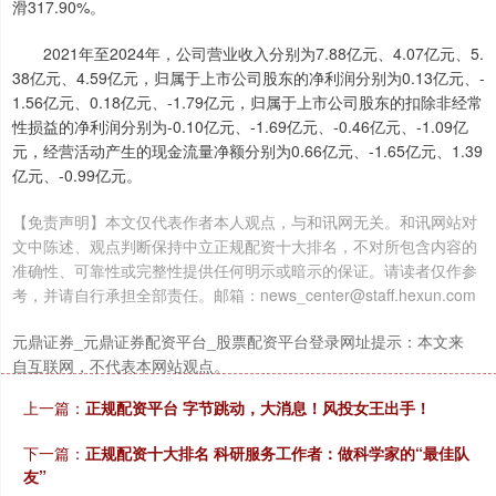
滑317.90%。
2021年至2024年，公司营业收入分别为7.88亿元、4.07亿元、5.
38亿元、4.59亿元，归属于上市公司股东的净利润分别为0.13亿元、-
1.56亿元、0.18亿元、-1.79亿元，归属于上市公司股东的扣除非经常
性损益的净利润分别为-0.10亿元、-1.69亿元、-0.46亿元、-1.09亿
元，经营活动产生的现金流量净额分别为0.66亿元、-1.65亿元、1.39
亿元、-0.99亿元。
深证成指
14311.01
+200.89
+1.42%
【免责声明】本文仅代表作者本人观点，与和讯网无关。和讯网站对
文中陈述、观点判断保持中立正规配资十大排名，不对所包含内容的
准确性、可靠性或完整性提供任何明示或暗示的保证。请读者仅作参
考，并请自行承担全部责任。邮箱：news_center@staff.hexun.com
元鼎证券_元鼎证券配资平台_股票配资平台登录网址提示：本文来
自互联网，不代表本网站观点。
上一篇：
正规配资平台 字节跳动，大消息！风投女王出手！
沪深300
4694.44
+43.13
+0.93%
下一篇：
正规配资十大排名 科研服务工作者：做科学家的“最佳队
友”