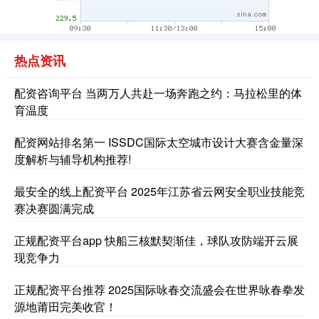
热点资讯
期指IC0
7877.80
+164.40
+2.13%
配资咨询平台 当两万人共赴一场奔跑之约：马拉松里的体
育温度
配资网站排名第一 ISSDC国际太空城市设计大赛含金量深
度解析与辅导机构推荐!
最安全的线上配资平台 2025年江苏省云网安全职业技能竞
赛决赛圆满完成
上证综指
3940.04
+39.68
+1.02%
正规配资平台app 快船三核默契渐佳，球队攻防端开云展
现竞争力
正规配资平台推荐 2025国际咏春交流盛会在世界咏春拳发
源地莆田完美收官！